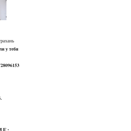
рахань
ли у тебя
728096153
.
ИЕ: