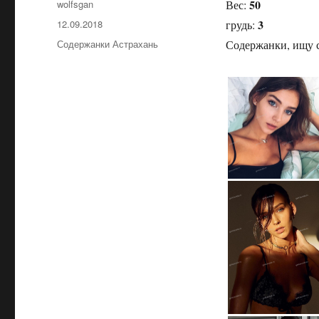
50
Автор
wolfsgan
Вес:
3
Опубликовано
12.09.2018
грудь:
Рубрики
Содержанки Астрахань
Содержанки, ищу с