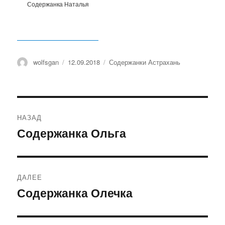
Содержанка Наталья
Автор
wolfsgan
Опубликовано
12.09.2018
Рубрики
Содержанки Астрахань
Навигация
НАЗАД
по
Содержанка Ольга
Предыдущая
запись:
записям
ДАЛЕЕ
Содержанка Олечка
Следующая
запись: