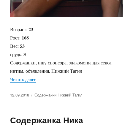
23
Возраст:
168
Рост:
53
Вес:
3
грудь:
Содержанки, ищу спонсора, знакомства для секса,
интим, объявления, Нижний Тагил
Читать далее
«Содержанка Ира»
Опубликовано
12.09.2018
Рубрики
Содержанки Нижний Тагил
Содержанка Ника