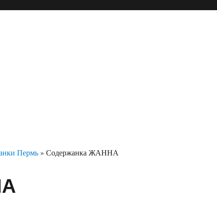
анки Пермь
»
Содержанка ЖАННА
НА