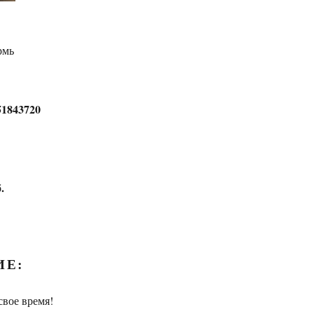
рмь
51843720
.
ИЕ:
свое время!