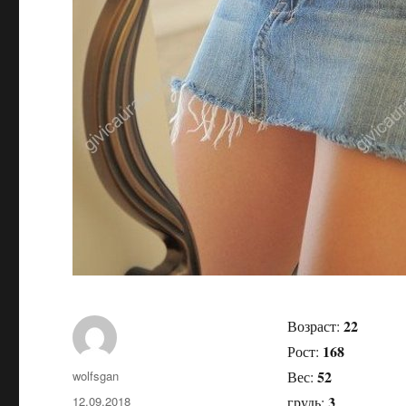
22
Возраст:
168
Рост:
52
Автор
wolfsgan
Вес:
3
Опубликовано
12.09.2018
грудь: