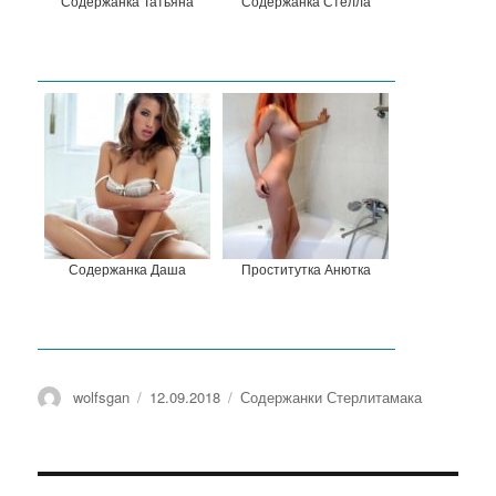
Содержанка Татьяна
Содержанка Стелла
Содержанка Даша
Проститутка Анютка
Автор
wolfsgan
Опубликовано
12.09.2018
Рубрики
Содержанки Стерлитамака