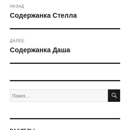
Навигация
НАЗАД
по
Содержанка Стелла
Предыдущая
запись:
записям
ДАЛЕЕ
Содержанка Даша
Следующая
запись:
ПО
Искать: