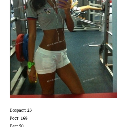
23
Возраст:
168
Рост:
50
Вес: