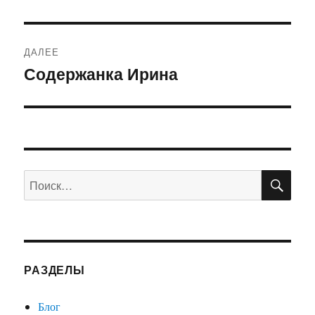
запись:
записям
ДАЛЕЕ
Содержанка Ирина
Следующая
запись:
ПО
Искать:
РАЗДЕЛЫ
Блог