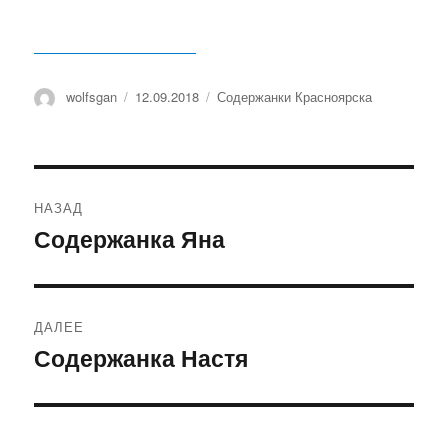
Автор
wolfsgan
Опубликовано
12.09.2018
Рубрики
Содержанки Красноярска
Навигация
НАЗАД
по
Содержанка Яна
Предыдущая
запись:
записям
ДАЛЕЕ
Содержанка Настя
Следующая
запись: