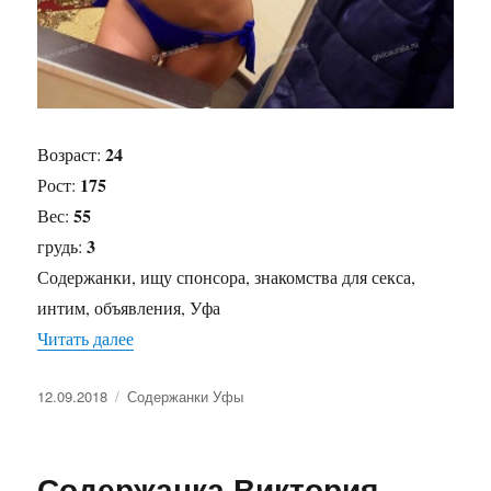
24
Возраст:
175
Рост:
55
Вес:
3
грудь:
Содержанки, ищу спонсора, знакомства для секса,
интим, объявления, Уфа
Читать далее
«Содержанка Лера»
Опубликовано
12.09.2018
Рубрики
Содержанки Уфы
Содержанка Виктория