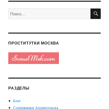
записям
Я
СТРА
СТРА
НИЦ
ПО
Искать:
НИЦ
А
А
ПРОСТИТУТКИ МОСКВА
РАЗДЕЛЫ
Блог
Содержанки Архангельска