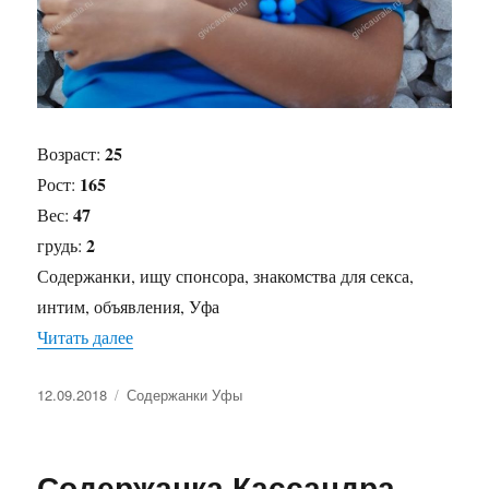
25
Возраст:
165
Рост:
47
Вес:
2
грудь:
Содержанки, ищу спонсора, знакомства для секса,
интим, объявления, Уфа
Читать далее
«Содержанка Элла»
Опубликовано
12.09.2018
Рубрики
Содержанки Уфы
Содержанка Кассандра