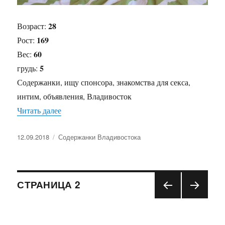
28
Возраст:
169
Рост:
60
Вес:
5
грудь:
Содержанки, ищу спонсора, знакомства для секса,
интим, объявления, Владивосток
Читать далее
«Содержанка Саша»
Опубликовано
12.09.2018
Рубрики
Содержанки Владивостока
Навигация
СТРАНИЦА
2
ПРЕ
СЛЕД
по
ДЫД
УЮЩ
УЩА
АЯ